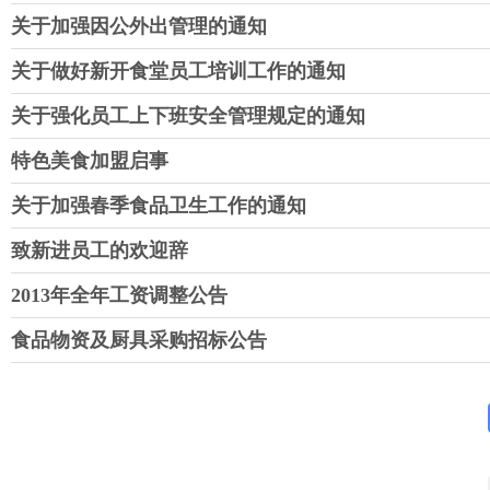
关于加强因公外出管理的通知
关于做好新开食堂员工培训工作的通知
关于强化员工上下班安全管理规定的通知
特色美食加盟启事
关于加强春季食品卫生工作的通知
致新进员工的欢迎辞
2013年全年工资调整公告
食品物资及厨具采购招标公告