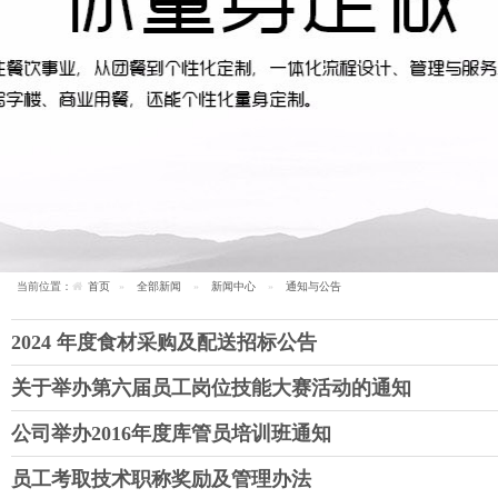
当前位置：
首页
全部新闻
新闻中心
通知与公告
2024 年度食材采购及配送招标公告
关于举办第六届员工岗位技能大赛活动的通知
公司举办2016年度库管员培训班通知
员工考取技术职称奖励及管理办法