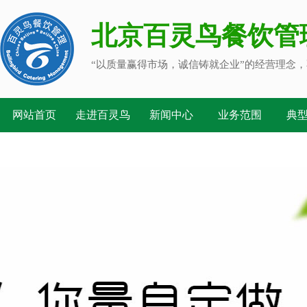
北京百灵鸟餐饮管
“以质量赢得市场，诚信铸就企业”的经营理念，
网站首页
走进百灵鸟
新闻中心
业务范围
典
人才战略
联系我们