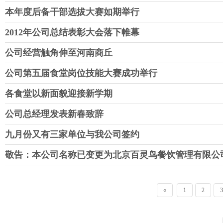
本年度后备干部选拔大赛如期举行
2012年公司总结表彰大会落下帷幕
公司经营触角伸至河南商丘
公司第五届食堂岗位技能大赛成功举行
各食堂以新面貌迎接新学期
公司总经理发表新春致辞
九月份又有三家单位与我公司签约
敬告：本公司名称已变更为北京百灵鸟餐饮管理有限公
«
1
2
3