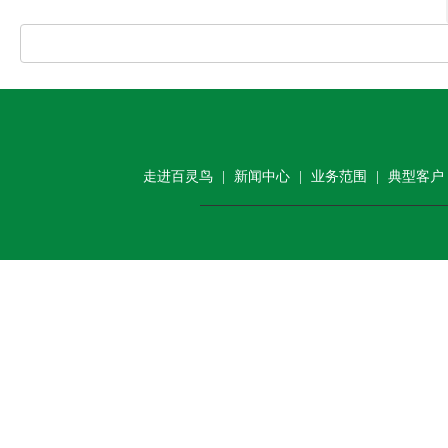
走进百灵鸟
|
新闻中心
|
业务范围
|
典型客户