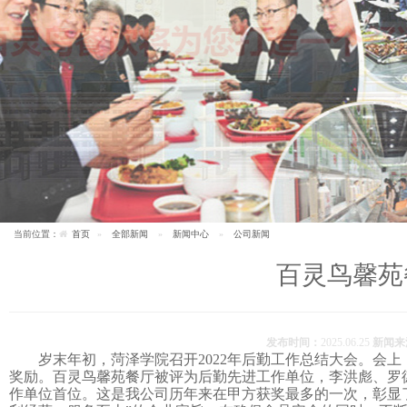
当前位置：
首页
全部新闻
新闻中心
公司新闻
百灵鸟馨苑
发布时间：
2025.06.25
新闻来
岁末年初，菏泽学院召开
2022年
后勤工作总结大会。会上
奖励。百灵鸟馨苑餐厅被评为后勤
先进工作单位，李洪彪、罗
作单位首位。这是我公司历年来在甲方获奖最多的一次，彰显