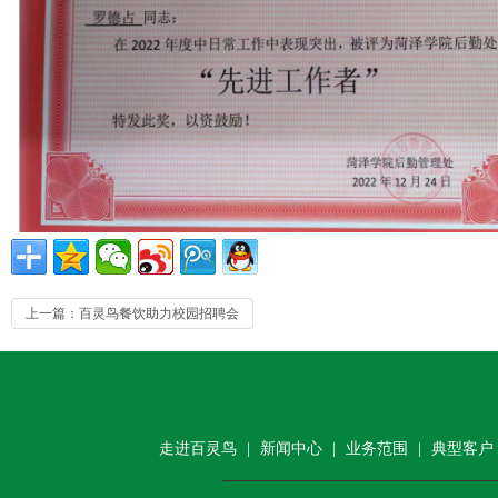
上一篇：百灵鸟餐饮助力校园招聘会
走进百灵鸟
|
新闻中心
|
业务范围
|
典型客户