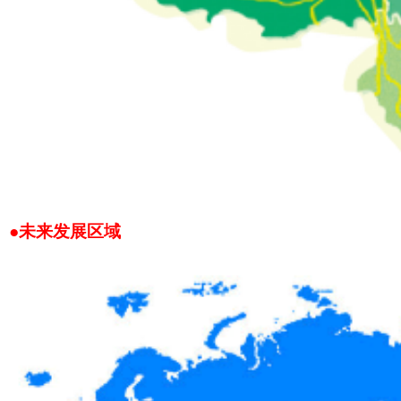
●
未来发展区域