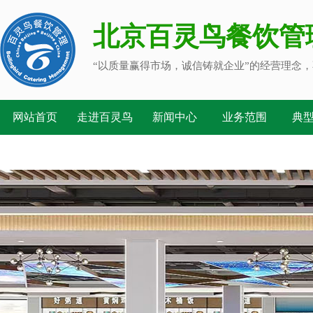
北京百灵鸟餐饮管
“以质量赢得市场，诚信铸就企业”的经营理念，
网站首页
走进百灵鸟
新闻中心
业务范围
典
人才战略
联系我们