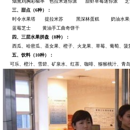
烟熏鸡胸彩椒串
色拉米迷你派
甜虾草莓迷你派
芝
三、甜点（6种）：
时令水果塔
提拉米苏
黑深林蛋糕
奶油水果
蓝莓芝士
黄油手工曲奇饼干
四、三层水果拼盘（8种）：
西瓜、哈密瓜、圣女果、橙子、火龙果、草莓、葡萄、菠
五、饮料（10种）：
可乐、橙汁、雪碧、矿泉水、红茶、咖啡、猕猴桃汁、青