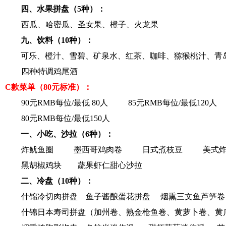
四、水果拼盘（5种）：
西瓜、哈密瓜、圣女果、橙子、火龙果
九、饮料（10种）：
可乐、橙汁、雪碧、矿泉水、红茶、咖啡、猕猴桃汁、青
四种特调鸡尾酒
C
款菜单（80元标准）：
90
元RMB每位/最低 80人
85
元RMB每位/最低120人
80
元RMB每位/最低150人
一、小吃、沙拉（6种）：
炸鱿鱼圈
墨西哥鸡肉卷
日式煮枝豆
美式
黑胡椒鸡块
蔬果虾仁甜心沙拉
二、冷盘（10种）：
什锦冷切肉拼盘
鱼子酱酿蛋花拼盘
烟熏三文鱼芦笋卷
什锦日本寿司拼盘（加州卷、熟金枪鱼卷、黄萝卜卷、黄