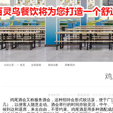
当前位置：
首页
全部新闻
美味佳肴
西餐系列
鸡
发布时间：
2013.11.13
新闻来源：
食堂承包,北京
鸡尾酒会
又称服务酒会，这种招待会形式较活泼，便于广
几），以便客人随意走动。酒会举行的时间亦较灵活，中午、
候到达和退席，来去自由，不受约束。鸡尾酒是用多种酒配成