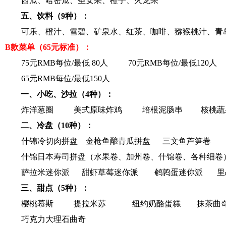
西瓜、哈密瓜、圣女果、橙子、火龙果
五、饮料（9种）：
可乐、橙汁、雪碧、矿泉水、红茶、咖啡、猕猴桃汁、青
B
款菜单（65元标准）：
75
元RMB每位/最低 80人
70
元RMB每位/最低120人
65
元RMB每位/最低150人
一、小吃、沙拉（4种）：
炸洋葱圈
美式原味炸鸡
培根泥肠串
核桃蔬
二、冷盘（10种）：
什锦冷切肉拼盘
金枪鱼酿青瓜拼盘
三文鱼芦笋卷
什锦日本寿司拼盘（水果卷、加州卷、什锦卷、各种细卷
萨拉米迷你派
甜虾草莓迷你派
鹌鹑蛋迷你派
里
三、甜点（5种）：
樱桃慕斯
提拉米苏
纽约奶酪蛋糕
抹茶曲
巧克力大理石曲奇