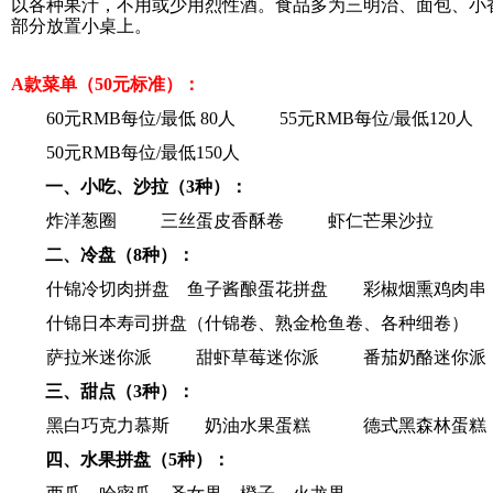
以各种果汁，不用或少用烈性酒。食品多为三明治、面包、小
部分放置小桌上。
A
款菜单（50元标准）：
60
元RMB每位/最低 80人
55
元RMB每位/最低120人
50
元RMB每位/最低150人
一、小吃、沙拉（3种）：
炸洋葱圈
三丝蛋皮香酥卷
虾仁芒果沙拉
二、冷盘（8种）：
什锦冷切肉拼盘
鱼子酱酿蛋花拼盘
彩椒烟熏鸡肉串
什锦日本寿司拼盘（什锦卷、熟金枪鱼卷、各种细卷）
萨拉米迷你派
甜虾草莓迷你派
番茄奶酪迷你派
三、甜点（3种）：
黑白巧克力慕斯
奶油水果蛋糕
德式黑森林蛋糕
四、水果拼盘（5种）：